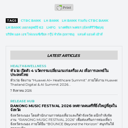
TAGS
CTBC BANK
LH BANK
LH BANK ร่วมกับ CTBC BANK
LH BANK เผยกลยุทธ์ปี 62
LHFG
นางศศิธร พงศธร (ฉัตรศิริวิชัยกุล)
บริษัท แอล เอช ไฟแนนซ์เชียล กรุ๊ป จำกัด (มหาชน)
แลนด์ แอนด์ เฮ้าส์
LATEST ARTICLES
HEALTH&WELLNESS
หัวเว่ย เปิดตัว 4 นวัตกรรมเปลี่ยนเกมเร่งเครื่อง AI เพื่อการแพทย์ใน
ประเทศไทย
หัวเว่ย จัดงาน “Huawei AI+ Healthcare Summit” ภายใต้งาน Huawei
Thailand Digital & AI Summit 2026...
7 สิงหาคม 2026
RELEASE HUB
RANONG MUSIC FESTIVAL 2026 เทศกาลดนตรีที่ยิ่งใหญ่ที่สุดใน
จังหวัด
จังหวัดระนอง โดยสำนักงานการท่องเที่ยวและกีฬาจังหวัด ผนึกกำลังจัด
งาน “RANONG MUSIC FESTIVAL 2026” เพื่อส่งเสริมการท่องเที่ยว
จังหวัดระนอง ภายใต้ธีม “BOUNCE Beyond the Horizon” สนุกกันให้