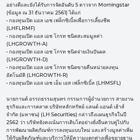
อย่างดีและยังได้รับการจัดอันดับ 5 ดาวจาก Morningstar
(ข้อมูล ณ 31 ธันวาคม 2561) ได้แก่
• กองทุนเปิด แอล เอช เฟล็กซิเบิ้ลเพื่อการเลี้ยงชีพ
(LHFLRMF)
• กองทุนเปิด แอล เอช โกรท ชนิดสะสมมูลค่า
(LHGROWTH-A)
• กองทุนเปิด แอล เอช โกรท ชนิดจ่ายเงินปันผล
(LHGROWTH-D)
• กองทุนเปิด แอล เอช โกรท ชนิดขายคืนหน่วยลงทุน
อัตโนมัติ (LHGROWTH-R)
• กองทุนเปิด แอล เอช เอ็ม เอส เฟล็กซิเบิ้ล (LHMSFL)
นายกานต์ อรรถธรรมสุนทร กรรมการผู้อำนวยการ สายงาน
ธุรกิจและการตลาด บริษัทหลักทรัพย์ แลนด์ แอนด์ เฮ้าส์
จำกัด (มหาชน) (LH Securities) กล่าวถึงแผนธุรกิจในปี
2562 ว่า บริษัทยังคงเน้นการเติบโตอย่างยั่งยืนควบคู่ไปกับ
การพัฒนาผลิตภัณฑ์การลงทุนแบบใหม่ และสร้างมูลค่าเพิ่ม
ให้กับผลิตภัณฑ์และบริการให้มีความแตกต่างเพื่อขยายฐาน